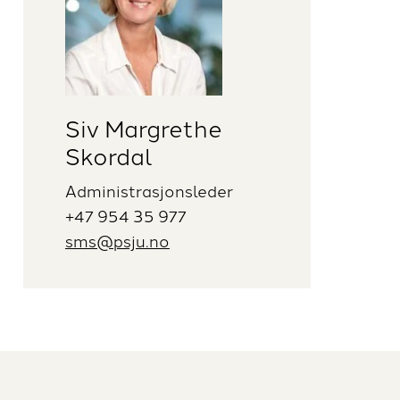
Siv Margrethe
Skordal
Administrasjonsleder
+47 954 35 977
sms@psju.no