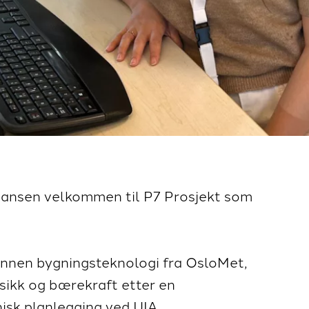
stiansen velkommen til P7 Prosjekt som
 innen bygningsteknologi fra OsloMet,
sikk og bærekraft etter en
isk planlegging ved UIA.