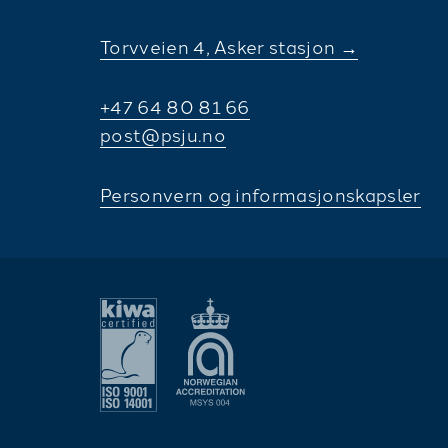
Torvveien 4, Asker stasjon →
+47 64 80 81 66
post@psju.no
Personvern og informasjonskapsler