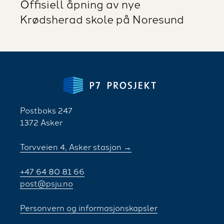
Offisiell åpning av nye
Krødsherad skole på Noresund
Postboks 247
1372 Asker
Torvveien 4, Asker stasjon →
+47 64 80 81 66
post@psju.no
Personvern og informasjonskapsler